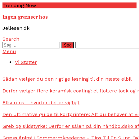
Skip
Trending Now
To
Ingen grænser hos
Content
Jellesen.dk
Search
Søg
efter:
Menu
Vi Støtter
Sådan vælger du den rigtige løsning til din næste elbil
Derfor vælger flere keramisk coating: et flottere look o
Fliserens – hvorfor det er vigtigt
Den ultimative guide til kortprintere: Alt du behøver at v
Greb og slidstyrke: Derfor er sålen på din håndboldsko 
Græsslåning I Sommermånederne – Tips Til En Sund Og