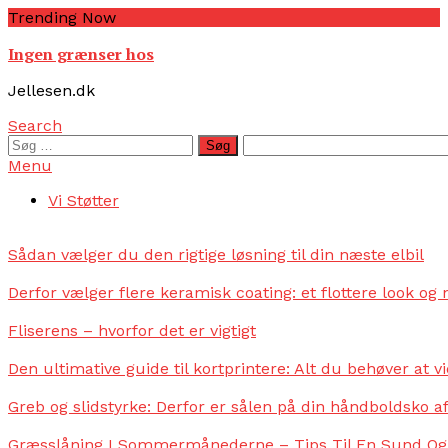
Skip
Trending Now
To
Ingen grænser hos
Content
Jellesen.dk
Search
Søg
efter:
Menu
Vi Støtter
Sådan vælger du den rigtige løsning til din næste elbil
Derfor vælger flere keramisk coating: et flottere look o
Fliserens – hvorfor det er vigtigt
Den ultimative guide til kortprintere: Alt du behøver at v
Greb og slidstyrke: Derfor er sålen på din håndboldsko 
Græsslåning I Sommermånederne – Tips Til En Sund Og