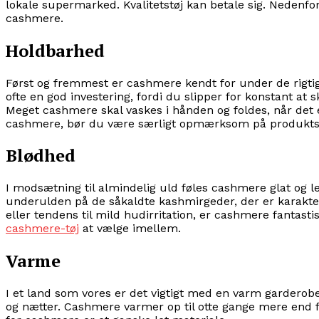
lokale supermarked. Kvalitetstøj kan betale sig. Nedenfor gi
cashmere.
Holdbarhed
Først og fremmest er cashmere kendt for under de rigti
ofte en god investering, fordi du slipper for konstant at s
Meget cashmere skal vaskes i hånden og foldes, når det e
cashmere, bør du være særligt opmærksom på produktsp
Blødhed
I modsætning til almindelig uld føles cashmere glat og 
underulden på de såkaldte kashmirgeder, der er karakteri
eller tendens til mild hudirritation, er cashmere fantast
cashmere-tøj
at vælge imellem.
Varme
I et land som vores er det vigtigt med en varm garderob
og nætter. Cashmere varmer op til otte gange mere end få