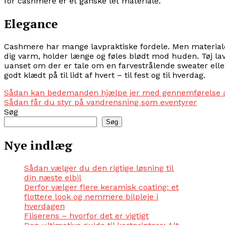
for cashmere er et ganske let materiale.
Elegance
Cashmere har mange lavpraktiske fordele. Men materialet
dig varm, holder længe og føles blødt mod huden. Tøj lave
uanset om der er tale om en farvestrålende sweater ell
godt klædt på til lidt af hvert – til fest og til hverdag.
Indlægsnavigation
Sådan kan bedemanden hjælpe jer med gennemførelse a
Sådan får du styr på vandrensning som eventyrer
Søg
Søg
Nye indlæg
Sådan vælger du den rigtige løsning til
din næste elbil
Derfor vælger flere keramisk coating: et
flottere look og nemmere bilpleje i
hverdagen
Fliserens – hvorfor det er vigtigt