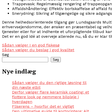
Trappevask: Regelmæssig rengøring af trappeopgange
Affaldshåndtering: Effektiv bortskaffelse af affald f
Snerydning: Sikring af tilgængelige og sikre adgang
Denne helhedsorienterede tilgang gør Lundsgaards Multis
erhvervsejendomme, der ønsker en præsentabel og velho
tjenester eller for at indhente et uforpligtende tilbud 
Det er en god idé at overveje allerede nu, så du er klar til
Indlægsnavigation
Sådan vælger I en god fiskesø
Sådan vælger du beslag i god kvalitet
Søg
Søg
Nye indlæg
Sådan vælger du den rigtige løsning til
din næste elbil
Derfor vælger flere keramisk coating: et
flottere look og nemmere bilpleje i
hverdagen
Fliserens – hvorfor det er vigtigt
Den ultimative guide til kortprintere: Alt