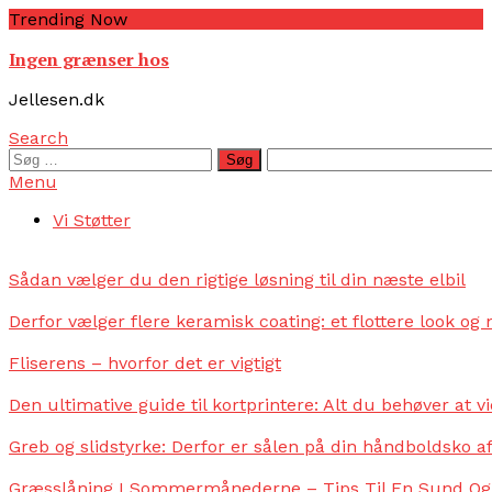
Skip
Trending Now
To
Ingen grænser hos
Content
Jellesen.dk
Search
Søg
efter:
Menu
Vi Støtter
Sådan vælger du den rigtige løsning til din næste elbil
Derfor vælger flere keramisk coating: et flottere look o
Fliserens – hvorfor det er vigtigt
Den ultimative guide til kortprintere: Alt du behøver at v
Greb og slidstyrke: Derfor er sålen på din håndboldsko 
Græsslåning I Sommermånederne – Tips Til En Sund Og