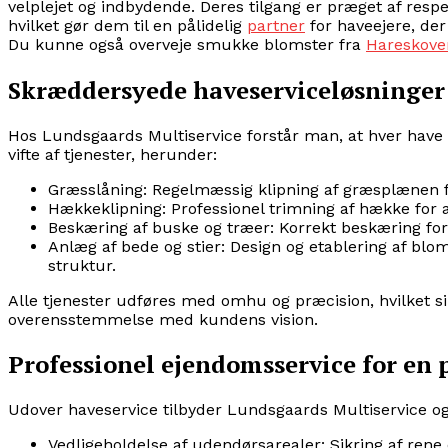
velplejet og indbydende. Deres tilgang er præget af res
hvilket gør dem til en pålidelig
partner
for haveejere, der
Du kunne også overveje smukke blomster fra
Hareskove
Skræddersyede haveserviceløsninger 
Hos Lundsgaards Multiservice forstår man, at hver have e
vifte af tjenester, herunder:
Græsslåning: Regelmæssig klipning af græsplænen fo
Hækkeklipning: Professionel trimning af hække for
Beskæring af buske og træer: Korrekt beskæring fo
Anlæg af bede og stier: Design og etablering af bl
struktur.
Alle tjenester udføres med omhu og præcision, hvilket si
overensstemmelse med kundens vision.
Professionel ejendomsservice for en
Udover haveservice tilbyder Lundsgaards Multiservice o
Vedligeholdelse af udendørsarealer: Sikring af re